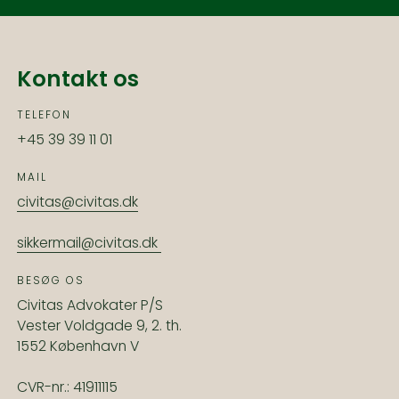
Kontakt os
TELEFON
+45 39 39 11 01
MAIL
civitas@civitas.dk
sikkermail@civitas.dk
BESØG OS
Civitas Advokater P/S
Vester Voldgade 9, 2. th.
1552 København V
CVR-nr.: 41911115