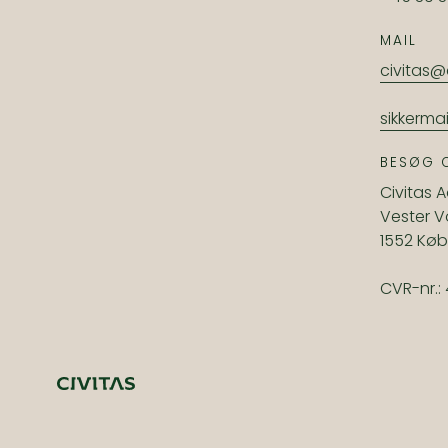
MAIL
civitas@
sikkerma
BESØG 
Civitas 
Vester V
1552 Kø
CVR-nr.: 