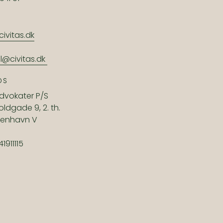
civitas.dk
il@civitas.dk
OS
Advokater P/S
oldgade 9, 2. th.
benhavn V
41911115