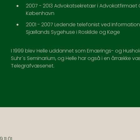
2007 - 2013 Advokatsekretær i Advokatfirmaet 
København
2001 - 2007 Ledende telefonist ved Informatio
Sjællands Sygehuse i Roskilde og Køge
I 1999 blev Helle uddannet som Ernærings- og Hush
Suhr´s Seminarium, og Helle har også i en årrække væ
Telegrafvæsenet.
N
 11 01