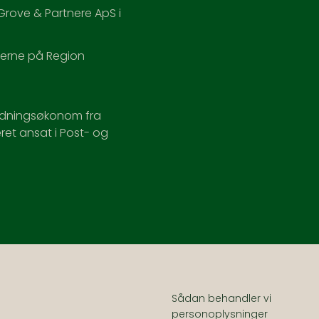
Grove & Partnere ApS i
nerne på Region
oldningsøkonom fra
ret ansat i Post- og
Sådan behandler vi
personoplysninger